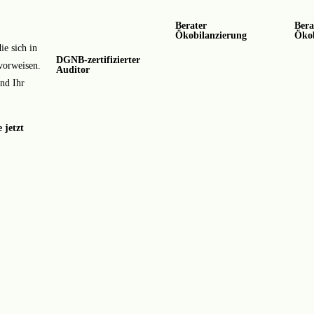
Berater
Bera
Ökobilanzierung
Ökob
e sich in
DGNB-zertifizierter
orweisen.
Auditor
nd Ihr
 jetzt