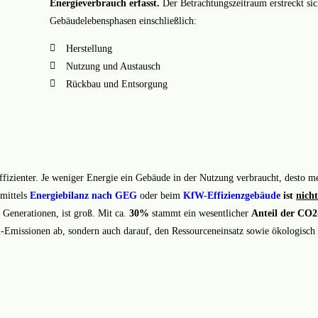
Energieverbrauch erfasst.
Der Betrachtungszeitraum erstreckt sic
Gebäudelebensphasen einschließlich:
Herstellung
Nutzung und Austausch
Rückbau und Entsorgung
izienter. Je weniger Energie ein Gebäude in der Nutzung verbraucht, desto m
 mittels
Energiebilanz nach GEG
oder beim
KfW-Effizienzgebäude
ist
nich
enerationen, ist groß. Mit ca.
30%
stammt ein wesentlicher
Anteil der CO2
-Emissionen ab, sondern auch darauf, den Ressourceneinsatz sowie ökologisc